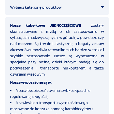
Wybierz kategorię produktów
OFERTA
Straż pożarna
Nosze kubełkowe JEDNOCZĘŚCIOWE
zostały
SZKOLENIA
skonstruowane z myślą o ich zastosowaniu w
sytuacjach nadzwyczajnych, w górach, w powietrzu czy
Ratownictwo medyczne
PROGRAMY UNIJNE
nad morzem. Są trwałe i elastyczne, a bogaty zestaw
akcesoriów umożliwia ratownikom ich bardzo szerokie i
Zestawy reanimacyjne
szybkie zastosowanie. Nosze są wyposażone w
FILMY
specjalne pasy nośne, dzięki którym nadają się do
podwieszenia i transportu helikopterem, a także
Ssaki Hersill
dźwigiem wieżowym.
KONTAKT
Nosze wyposażone są w :
Szyny unieruchamiające
SKLEP
4 pasy bezpieczeństwa na szybkozłączach o
INTERNETOWY
regulowanej długości,
Opatrunki hemostatyczne CELOX
4 zawiesia do transportu wysokościowego,
mocowane do kosza za pomocą karabińczyków z