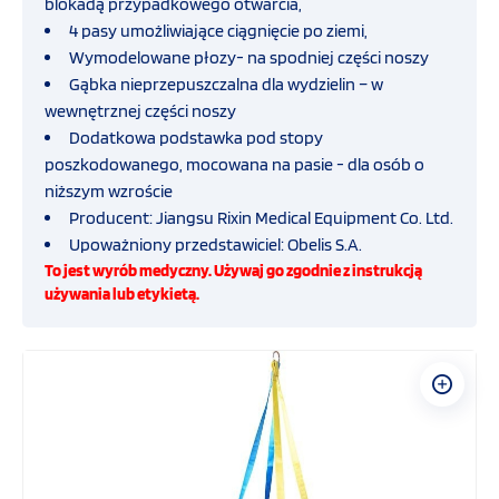
blokadą przypadkowego otwarcia,
Inhalator tlenowy
4 pasy umożliwiające ciągnięcie po ziemi,
Wymodelowane płozy- na spodniej części noszy
Transport i ewakuacja
Gąbka nieprzepuszczalna dla wydzielin – w
wewnętrznej części noszy
Nosze ratunkowe i specjalistyczne
Dodatkowa podstawka pod stopy
poszkodowanego, mocowana na pasie - dla osób o
Deski ortopedyczne
niższym wzroście
Producent: Jiangsu Rixin Medical Equipment Co. Ltd.
Systemy stabilizujące i i unieruchamiające
Upoważniony przedstawiciel: Obelis S.A.
To jest wyrób medyczny. Używaj go zgodnie z instrukcją
używania lub etykietą.
Systemy ochrony biologicznej
Ubranie ratownika medycznego
Ampularium do karetki