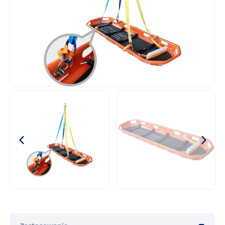
Neseser pielęgniarski
Plecak ratownika medycznego
Opatrunki na oparzenia Water Jel
Torby termiczne Crēdo™ ProMed
Przemysł
COVID-19
Obrona cywilna i ochrona ludności
Defibrylatory