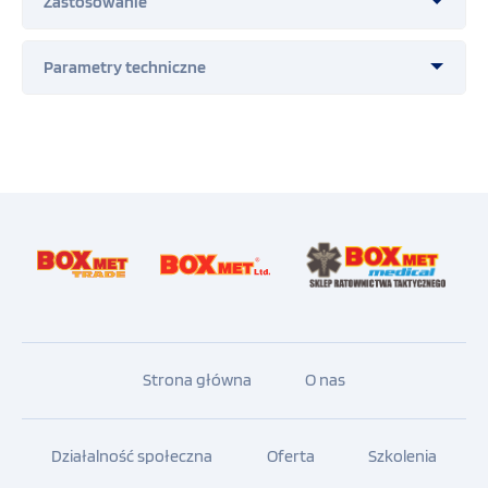
Ratownictwo taktyczne
Ratownictwo górskie
Ratownictwo powietrzne
Policja
Ratownictwo wodne (opcja z pływakami)
Wymiary zewnętrzne dł./szer./grub. [mm] -
2190x640x180
WOPR
Waga [kg] - 16
Nośność [kg] - max. 272
Materiał – tworzywo sztuczne
Szkoła i sport
Cechy materiału - wszystkie użyte materiały są
wolne od toksyn, wolne od zanieczyszczeń,
Hotelarstwo
trudnopalne, wodoodporne oraz nierdzewne
Kolor - pomarańczowy
Sprzęt szkoleniowy
Strona główna
O nas
Drobny sprzęt medyczny
Działalność społeczna
Oferta
Szkolenia