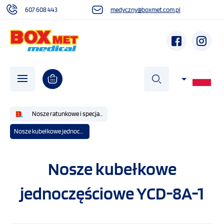
607 608 443
medyczny@boxmet.com.pl
szukaj
Nosze ratunkowe i specjalistyczne
Nosze kubełkowe jednoczęściowe YCD-8A-1
O NAS
Nosze kubełkowe
AKTUALNOŚCI
jednoczęściowe YCD-8A-1
DZIAŁALNOŚĆ SPOŁECZNA