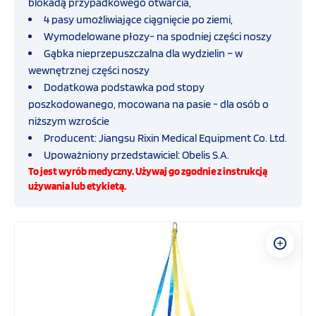
blokadą przypadkowego otwarcia,
Inhalator tlenowy
4 pasy umożliwiające ciągnięcie po ziemi,
Wymodelowane płozy- na spodniej części noszy
Transport i ewakuacja
Gąbka nieprzepuszczalna dla wydzielin – w
wewnętrznej części noszy
Nosze ratunkowe i specjalistyczne
Dodatkowa podstawka pod stopy
poszkodowanego, mocowana na pasie - dla osób o
Deski ortopedyczne
niższym wzroście
Producent: Jiangsu Rixin Medical Equipment Co. Ltd.
Systemy stabilizujące i i unieruchamiające
Upoważniony przedstawiciel: Obelis S.A.
To jest wyrób medyczny. Używaj go zgodnie z instrukcją
używania lub etykietą.
Systemy ochrony biologicznej
Ubranie ratownika medycznego
Ampularium do karetki