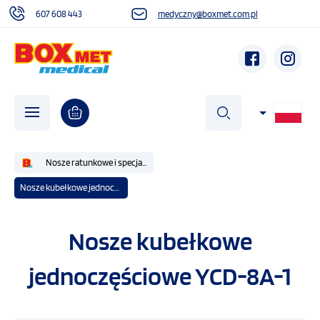
607 608 443
medyczny@boxmet.com.pl
szukaj
Nosze ratunkowe i specjalistyczne
Nosze kubełkowe jednoczęściowe YCD-8A-1
O NAS
Nosze kubełkowe
AKTUALNOŚCI
jednoczęściowe YCD-8A-1
DZIAŁALNOŚĆ SPOŁECZNA