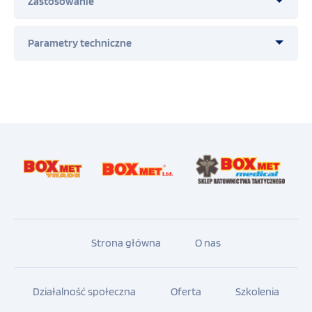
Ratownictwo taktyczne
Ratownictwo górskie
Ratownictwo powietrzne
Policja
Ratownictwo wodne (opcja z pływakami)
Wymiary zewnętrzne dł./szer./grub. [mm] -
2190x640x180
WOPR
Waga [kg] - 16
Nośność [kg] - max. 272
Materiał – tworzywo sztuczne
Szkoła i sport
Cechy materiału - wszystkie użyte materiały są
wolne od toksyn, wolne od zanieczyszczeń,
Hotelarstwo
trudnopalne, wodoodporne oraz nierdzewne
Kolor - pomarańczowy
Sprzęt szkoleniowy
Strona główna
O nas
Drobny sprzęt medyczny
Działalność społeczna
Oferta
Szkolenia