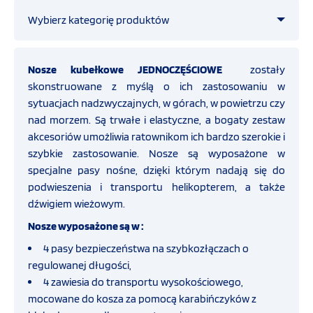
Wybierz kategorię produktów
OFERTA
Straż pożarna
Nosze kubełkowe JEDNOCZĘŚCIOWE
zostały
SZKOLENIA
skonstruowane z myślą o ich zastosowaniu w
sytuacjach nadzwyczajnych, w górach, w powietrzu czy
Ratownictwo medyczne
PROGRAMY UNIJNE
nad morzem. Są trwałe i elastyczne, a bogaty zestaw
akcesoriów umożliwia ratownikom ich bardzo szerokie i
Zestawy reanimacyjne
szybkie zastosowanie. Nosze są wyposażone w
FILMY
specjalne pasy nośne, dzięki którym nadają się do
podwieszenia i transportu helikopterem, a także
Ssaki Hersill
dźwigiem wieżowym.
KONTAKT
Nosze wyposażone są w :
Szyny unieruchamiające
SKLEP
4 pasy bezpieczeństwa na szybkozłączach o
INTERNETOWY
regulowanej długości,
Opatrunki hemostatyczne CELOX
4 zawiesia do transportu wysokościowego,
mocowane do kosza za pomocą karabińczyków z