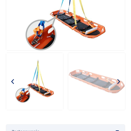
Neseser pielęgniarski
Plecak ratownika medycznego
Opatrunki na oparzenia Water Jel
Torby termiczne Crēdo™ ProMed
Przemysł
COVID-19
Obrona cywilna i ochrona ludności
Defibrylatory