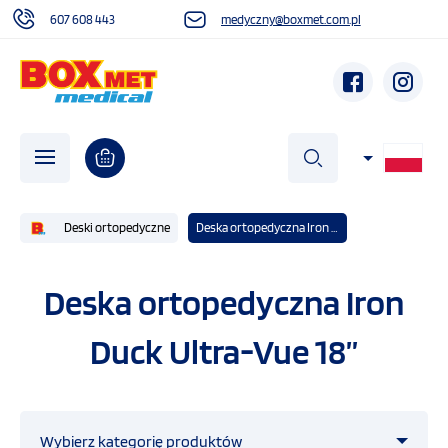
607 608 443
medyczny@boxmet.com.pl
szukaj
Deski ortopedyczne
Deska ortopedyczna Iron Duck Ultra-Vue 18”
O NAS
Deska ortopedyczna Iron
Duck Ultra-Vue 18”
AKTUALNOŚCI
DZIAŁALNOŚĆ SPOŁECZNA
Wybierz kategorię produktów