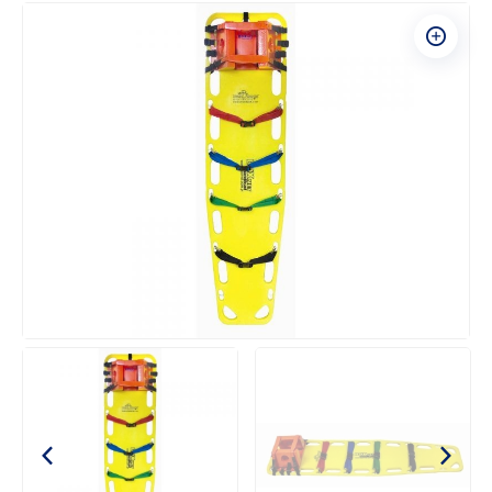
Transport i ewakuacja
Nosze ratunkowe i specjalistyczne
Deski ortopedyczne
Systemy stabilizujące i i unieruchamiające
Systemy ochrony biologicznej
Ubranie ratownika medycznego
Ampularium do karetki
Neseser pielęgniarski