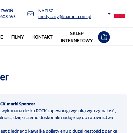
DZWOŃ
NAPISZ
 608 443
medyczny@boxmet.com.pl
SKLEP
NE
FILMY
KONTAKT
INTERNETOWY
er
CK marki Spencer
est wykonana deska ROCK zapewniają wysoką wytrzymalość ,
ność, dzięki czemu doskonale nadaje się do ratownictwa
st z jednego kawałka polietylenu o dużej gęstości z panką