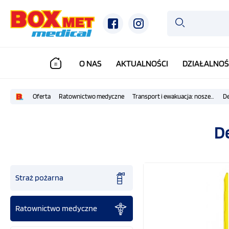
O NAS
AKTUALNOŚCI
DZIAŁALNOŚ
Oferta
Ratownictwo medyczne
Transport i ewakuacja: nosze podbierakowe , kubełkowe, nosze płachtowe
De
D
Straż pożarna
Ratownictwo medyczne