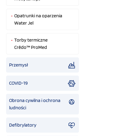
Opatrunki na oparzenia
Water Jel
Torby termiczne
Crēdo™ ProMed
Przemysł
COVID-19
Obrona cywilna i ochrona
ludności
Defibrylatory