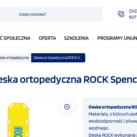
ZA
607
Ć SPOŁECZNA
OFERTA
SZKOLENIA
PROGRAMY UNIJ
ski ortopedyczne
Deska ortopedyczna ROCK Spencer
eska ortopedyczna ROCK Spenc
Deska ortopedyczna RO
Materiały, z których j
wodoodporność i pływal
wodnego .
Deska ROCK wykonana je