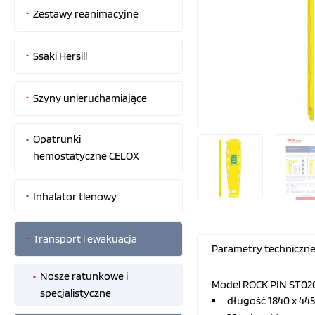
Zestawy reanimacyjne
Ssaki Hersill
Szyny unieruchamiające
Opatrunki
hemostatyczne CELOX
Inhalator tlenowy
Transport i ewakuacja
Parametry techniczn
Nosze ratunkowe i
Model ROCK PIN ST020
specjalistyczne
długość 1840 x 4