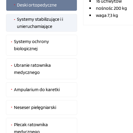
16 uchwytów
Deski ortopedyczne
nośnośc 200 kg
waga 7,3 kg
Systemy stabilizujące i i
unieruchamiające
Systemy ochrony
biologicznej
Ubranie ratownika
medycznego
Ampularium do karetki
Neseser pielęgniarski
Plecak ratownika
medycznego