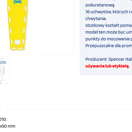
poliuretanową.
16 uchwytów, których r
chwytania.
stożkowy kształt pomag
model ten może byc umi
punkty do mocowania pas
Przepuszcalne dla prom
Producent: Spencer Italia
używania lub etykietą.
e
10 :
45x50 mm