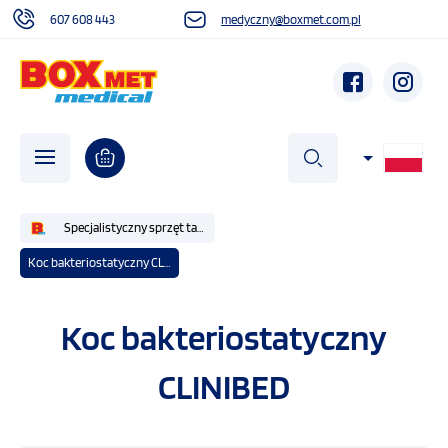
607 608 443
medyczny@boxmet.com.pl
szukaj
Specjalistyczny sprzęt taktyczny IFAK
Koc bakteriostatyczny CLINIBED
O NAS
Koc bakteriostatyczny
AKTUALNOŚCI
CLINIBED
DZIAŁALNOŚĆ SPOŁECZNA