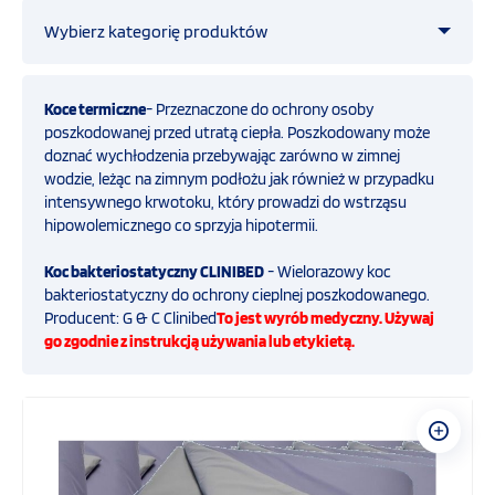
Wybierz kategorię produktów
OFERTA
Straż pożarna
Koce termiczne
- Przeznaczone do ochrony osoby
SZKOLENIA
poszkodowanej przed utratą ciepła. Poszkodowany może
doznać wychłodzenia przebywając zarówno w zimnej
Ratownictwo medyczne
wodzie, leżąc na zimnym podłożu jak również w przypadku
PROGRAMY UNIJNE
intensywnego krwotoku, który prowadzi do wstrząsu
hipowolemicznego co sprzyja hipotermii.
Przemysł
FILMY
Koc bakteriostatyczny CLINIBED
- Wielorazowy koc
bakteriostatyczny do ochrony cieplnej poszkodowanego.
COVID-19
Producent: G & C Clinibed
To jest wyrób medyczny. Używaj
KONTAKT
go zgodnie z instrukcją używania lub etykietą.
Obrona cywilna i ochrona ludności
SKLEP
INTERNETOWY
Defibrylatory