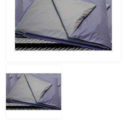
Ratownictwo taktyczne
Policja
WOPR
Szkoła i sport
Hotelarstwo
Sprzęt szkoleniowy
Drobny sprzęt medyczny