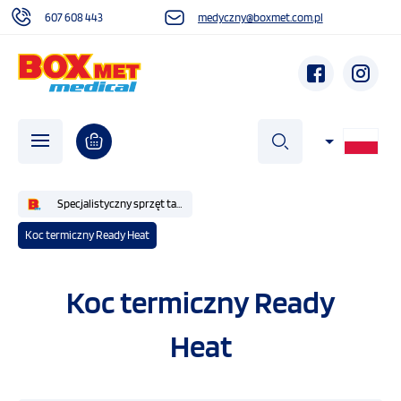
607 608 443
medyczny@boxmet.com.pl
szukaj
Specjalistyczny sprzęt taktyczny IFAK
Koc termiczny Ready Heat
O NAS
Koc termiczny Ready
AKTUALNOŚCI
Heat
DZIAŁALNOŚĆ SPOŁECZNA