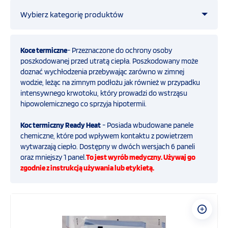
Wybierz kategorię produktów
OFERTA
Straż pożarna
Koce termiczne
- Przeznaczone do ochrony osoby
SZKOLENIA
poszkodowanej przed utratą ciepła. Poszkodowany może
doznać wychłodzenia przebywając zarówno w zimnej
Ratownictwo medyczne
wodzie, leżąc na zimnym podłożu jak również w przypadku
PROGRAMY UNIJNE
intensywnego krwotoku, który prowadzi do wstrząsu
hipowolemicznego co sprzyja hipotermii.
Przemysł
FILMY
Koc termiczny Ready Heat
- Posiada wbudowane panele
chemiczne, które pod wpływem kontaktu z powietrzem
COVID-19
wytwarzają ciepło. Dostępny w dwóch wersjach 6 paneli
KONTAKT
oraz mniejszy 1 panel.
To jest wyrób medyczny. Używaj go
zgodnie z instrukcją używania lub etykietą.
Obrona cywilna i ochrona ludności
SKLEP
INTERNETOWY
Defibrylatory