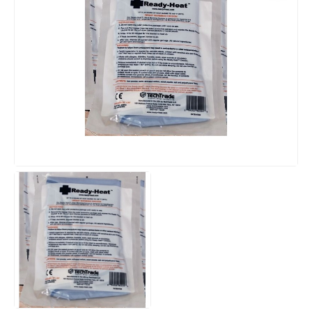
Ratownictwo taktyczne
Policja
WOPR
Szkoła i sport
Hotelarstwo
Sprzęt szkoleniowy
Drobny sprzęt medyczny