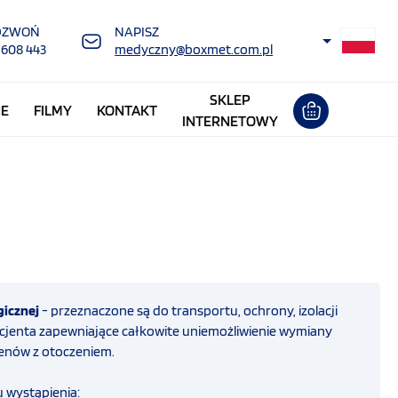
DZWOŃ
NAPISZ
 608 443
medyczny@boxmet.com.pl
SKLEP
NE
FILMY
KONTAKT
INTERNETOWY
gicznej
- przeznaczone są do transportu, ochrony, izolacji
cjenta zapewniające całkowite uniemożliwienie wymiany
enów z otoczeniem.
u wystąpienia: