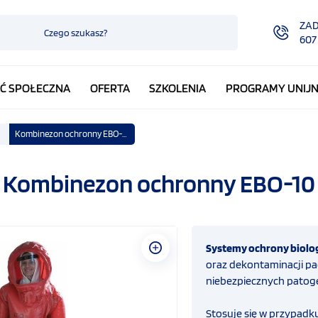
ZA
607
Ć SPOŁECZNA
OFERTA
SZKOLENIA
PROGRAMY UNIJ
Kombinezon ochronny EBO-10
Kombinezon ochronny EBO-10
Systemy ochrony biolo
oraz dekontaminacji pa
niebezpiecznych patog
Stosuje się w przypadk