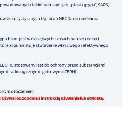
powodowanych takimi wirusami jak: „ptasia grypa”, SARS,
w terrorystycznych tkj.: broń NBC (broń nuklearna,
ypu broni jest w dzisiejszych czasach bardzo realna i
które argumentuje stworzenie właściwego i efektywnego
BO-10 stosowany jest do ochrony przed substancjami
ymi, radiologicznymi i jądrowymi (CBRN).
żonym otoczeniem
 Używaj go zgodnie z instrukcją używania lub etykietą.