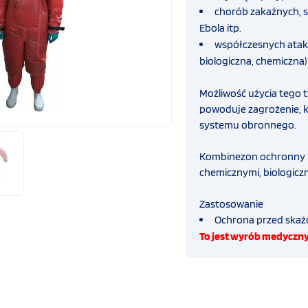
chorób zakaźnych, s
Ebola itp.
współczesnych atakó
biologiczna, chemiczna)
Możliwość użycia tego t
powoduje zagrożenie, 
systemu obronnego.
Kombinezon ochronny E
chemicznymi, biologiczn
Zastosowanie
Ochrona przed ska
To jest wyrób medyczny.