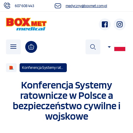
607 608 443
medyczny@boxmet.com.pl
szukaj
Konferencja Systemy ratownicze w Polsce a bezpieczeństwo cywilne i wojskowe
Konferencja Systemy
O NAS
ratownicze w Polsce a
bezpieczeństwo cywilne i
AKTUALNOŚCI
wojskowe
DZIAŁALNOŚĆ SPOŁECZNA