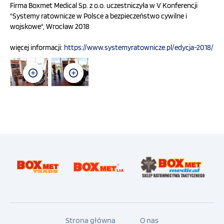
Firma Boxmet Medical Sp. z o.o. uczestniczyła w V Konferencji
"Systemy ratownicze w Polsce a bezpieczeństwo cywilne i
OFERTA
wojskowe", Wrocław 2018
więcej informacji:
https://www.systemyratownicze.pl/edycja-2018/
SZKOLENIA
PROGRAMY UNIJNE
FILMY
KONTAKT
SKLEP
INTERNETOWY
Strona główna
O nas