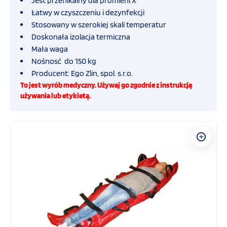
Jest przenikalny dla promieni X
Łatwy w czyszczeniu i dezynfekcji
WOPR
Stosowany w szerokiej skali temperatur
Doskonała izolacja termiczna
Mała waga
Szkoła i sport
Nośnosć do 150 kg
Producent: Ego Zlin, spol. s.r.o.
Hotelarstwo
To jest wyrób medyczny. Używaj go zgodnie z instrukcją
używania lub etykietą.
Sprzęt szkoleniowy
Drobny sprzęt medyczny