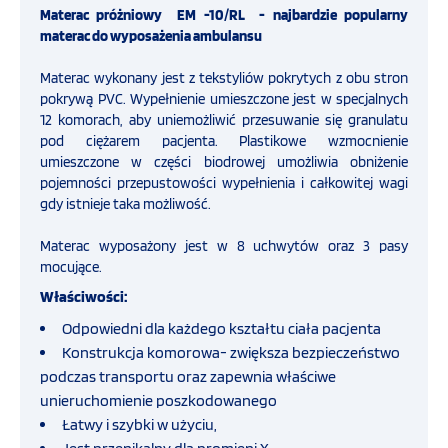
Straż pożarna
Materac próżniowy EM -10/RL - najbardzie popularny
materac do wyposażenia ambulansu
OFERTA
Ratownictwo medyczne
Materac wykonany jest z tekstyliów pokrytych z obu stron
pokrywą PVC. Wypełnienie umieszczone jest w specjalnych
SZKOLENIA
12 komorach, aby uniemożliwić przesuwanie się granulatu
Przemysł
pod ciężarem pacjenta. Plastikowe wzmocnienie
umieszczone w części biodrowej umożliwia obniżenie
PROGRAMY UNIJNE
pojemności przepustowości wypełnienia i całkowitej wagi
COVID-19
gdy istnieje taka możliwość.
FILMY
Materac wyposażony jest w 8 uchwytów oraz 3 pasy
Obrona cywilna i ochrona ludności
mocujące.
Właściwości:
KONTAKT
Defibrylatory
Odpowiedni dla każdego kształtu ciała pacjenta
SKLEP
Konstrukcja komorowa- zwiększa bezpieczeństwo
Ratownictwo taktyczne
INTERNETOWY
podczas transportu oraz zapewnia właściwe
unieruchomienie poszkodowanego
Łatwy i szybki w użyciu,
Policja