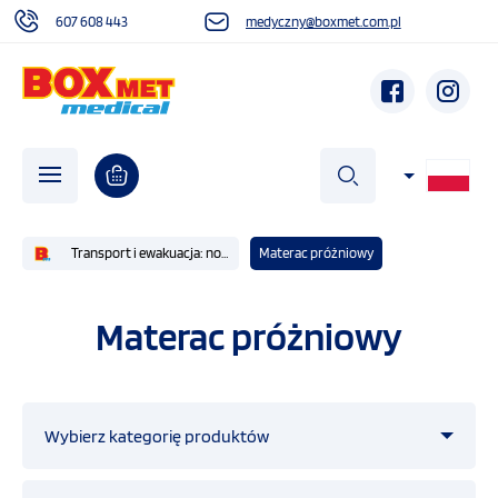
607 608 443
medyczny@boxmet.com.pl
szukaj
Transport i ewakuacja: nosze podbierakowe , kubełkowe, nosze płachtowe
Materac próżniowy
O NAS
Materac próżniowy
AKTUALNOŚCI
Wybierz kategorię produktów
DZIAŁALNOŚĆ SPOŁECZNA