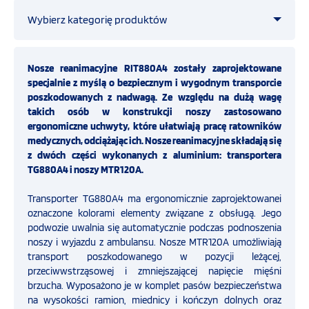
Wybierz kategorię produktów
OFERTA
Straż pożarna
Nosze reanimacyjne RIT880A4 zostały zaprojektowane
SZKOLENIA
specjalnie z myślą o bezpiecznym i wygodnym transporcie
poszkodowanych z nadwagą. Ze względu na dużą wagę
Ratownictwo medyczne
takich osób w konstrukcji noszy zastosowano
PROGRAMY UNIJNE
ergonomiczne uchwyty, które ułatwiają pracę ratowników
medycznych, odciążając ich. Nosze reanimacyjne składają się
Zestawy reanimacyjne
z dwóch części wykonanych z aluminium: transportera
FILMY
TG880A4 i noszy MTR120A.
Ssaki Hersill
Transporter TG880A4 ma ergonomicznie zaprojektowanei
KONTAKT
oznaczone kolorami elementy związane z obsługą. Jego
podwozie uwalnia się automatycznie podczas podnoszenia
Szyny unieruchamiające
SKLEP
noszy i wyjazdu z ambulansu. Nosze MTR120A umożliwiają
transport poszkodowanego w pozycji leżącej,
INTERNETOWY
Opatrunki hemostatyczne CELOX
przeciwwstrząsowej i zmniejszającej napięcie mięśni
brzucha. Wyposażono je w komplet pasów bezpieczeństwa
na wysokości ramion, miednicy i kończyn dolnych oraz