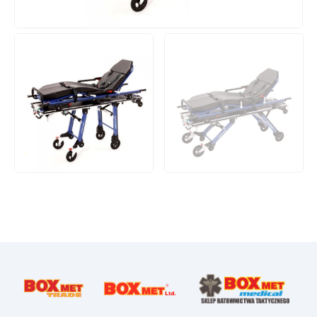
Ratownictwo taktyczne
Policja
WOPR
Szkoła i sport
Hotelarstwo
Sprzęt szkoleniowy
Drobny sprzęt medyczny