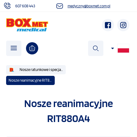
607 608 443
medyczny@boxmet.com.pl
szukaj
Nosze ratunkowe i specjalistyczne
Nosze reanimacyjne RIT880A4
O NAS
Nosze reanimacyjne
AKTUALNOŚCI
RIT880A4
DZIAŁALNOŚĆ SPOŁECZNA