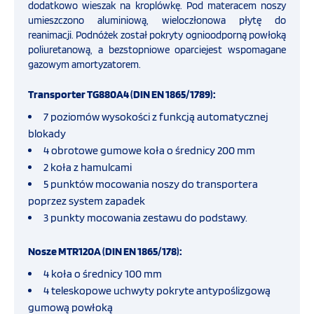
Inhalator tlenowy
dodatkowo wieszak na kroplówkę. Pod materacem noszy
umieszczono aluminiową, wieloczłonowa płytę do
reanimacji. Podnóżek został pokryty ognioodporną powłoką
Transport i ewakuacja
poliuretanową, a bezstopniowe oparciejest wspomagane
gazowym amortyzatorem.
Nosze ratunkowe i specjalistyczne
Transporter TG880A4 (DIN EN 1865/1789):
7 poziomów wysokości z funkcją automatycznej
Deski ortopedyczne
blokady
4 obrotowe gumowe koła o średnicy 200 mm
Systemy stabilizujące i i unieruchamiające
2 koła z hamulcami
5 punktów mocowania noszy do transportera
Systemy ochrony biologicznej
poprzez system zapadek
3 punkty mocowania zestawu do podstawy.
Ubranie ratownika medycznego
Nosze MTR120A (DIN EN 1865/178):
4 koła o średnicy 100 mm
Ampularium do karetki
4 teleskopowe uchwyty pokryte antypoślizgową
gumową powłoką