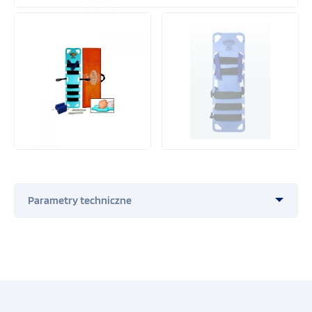
Neseser pielęgniarski
Plecak ratownika medycznego
Opatrunki na oparzenia Water Jel
Torby termiczne Crēdo™ ProMed
Przemysł
COVID-19
Wymiary zewnętrzne szer/wys/głęb [mm.] –
1220/300/45
Obrona cywilna i ochrona ludności
Waga – 3,38
Materiał – tworzywo sztuczne
Cechy materiału – zmywalne, przepuszczalne dla
Defibrylatory