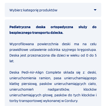
OFERTA
Wybierz kategorię produktów
SZKOLENIA
Straż pożarna
Pediatryczna deska ortopedyczna służy do
bezpiecznego transportu dziecka.
Ratownictwo medyczne
PROGRAMY UNIJNE
Wyprofilowana powierzchnia deski ma na celu
prawidłowe ustawienie odcinka szyjnego kręgosłupa.
Zestawy reanimacyjne
FILMY
Deska jest przeznaczona dla dzieci w wieku od 0 do 5
lat.
Ssaki Hersill
KONTAKT
Deska Pedi-Air-Align Complete składa się z: deski,
unieruchomienia ramion, pasa unieruchamiającego
Szyny unieruchamiające
SKLEP
klatkę piersiową, pasków unieruchamiających ciało,
INTERNETOWY
unieruchomień nadgarstków, klocków
unieruchamiających głowę, pasków do tych klocków i
Opatrunki hemostatyczne CELOX
torby transportowej wykonanej w Cordury.