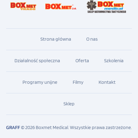
promieni X
Kolor – żółty
Ratownictwo taktyczne
Policja
Strona główna
O nas
WOPR
Działalność społeczna
Oferta
Szkolenia
Szkoła i sport
Programy unijne
Filmy
Kontakt
Hotelarstwo
Sklep
Sprzęt szkoleniowy
Drobny sprzęt medyczny
GRAFF
© 2026 Boxmet Medical.
Wszystkie prawa zastrzeżone.