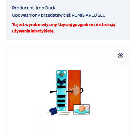
Inhalator tlenowy
Producent: Iron Duck
Upoważniony przedstawiciel: RQMIS AREU SLU
Transport i ewakuacja
To jest wyrób medyczny. Używaj go zgodnie z instrukcją
używania lub etykietą.
Nosze ratunkowe i specjalistyczne
Deski ortopedyczne
Systemy stabilizujące i i unieruchamiające
Systemy ochrony biologicznej
Ubranie ratownika medycznego
Ampularium do karetki