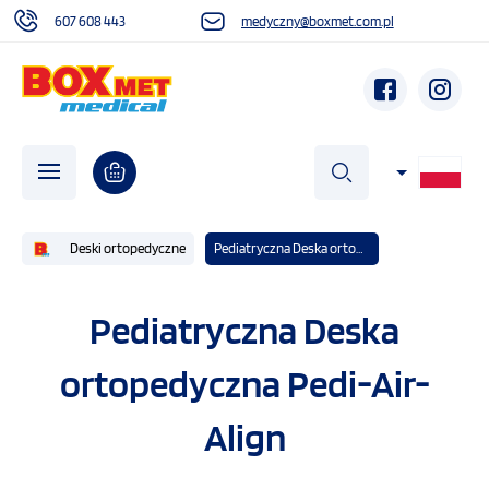
607 608 443
medyczny@boxmet.com.pl
szukaj
Deski ortopedyczne
Pediatryczna Deska ortopedyczna Pedi-Air-Align
O NAS
Pediatryczna Deska
ortopedyczna Pedi-Air-
AKTUALNOŚCI
Align
DZIAŁALNOŚĆ SPOŁECZNA