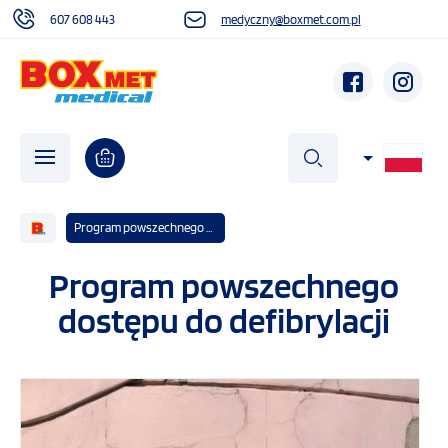
607 608 443
medyczny@boxmet.com.pl
szukaj
Program powszechnego dostępu do defibrylacji
Program powszechnego
O NAS
dostępu do defibrylacji
AKTUALNOŚCI
DZIAŁALNOŚĆ SPOŁECZNA