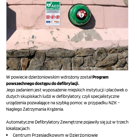
OFERTA
SZKOLENIA
PROGRAMY UNIJNE
FILMY
W powiecie dzierżoniowskim wdrożony został
Program
powszechnego dostępu do defibrylacji.
Jego zadaniem jest wyposażenie miejskich instytucji i placówek o
KONTAKT
dużych skupiskach ludzi w defibrylatory, czyli specjalistyczne
urządzenia pozwalające na szybką pomoc w przypadku NZK -
SKLEP
Nagłego Zatrzymania Krążenia.
INTERNETOWY
Automatyczne Defibrylatory Zewnętrzne pojawiły się już w trzech
lokalizacjach:
Centrum Przesiadkowym w Dzierżoniowie