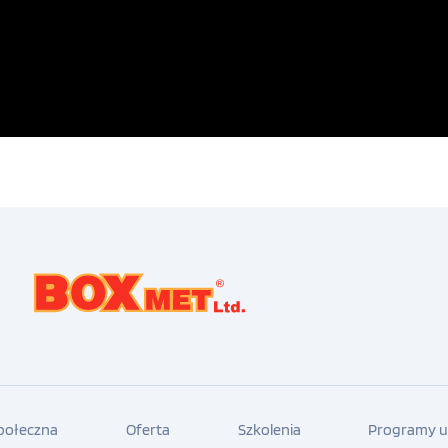
społeczna
Oferta
Szkolenia
Programy u