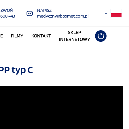
DZWOŃ
NAPISZ
 608 443
medyczny@boxmet.com.pl
SKLEP
NE
FILMY
KONTAKT
INTERNETOWY
PP typ C