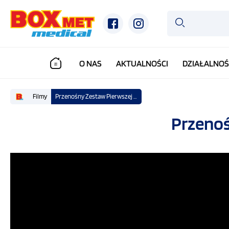
O NAS
AKTUALNOŚCI
DZIAŁALNOŚ
Filmy
Przenośny Zestaw Pierwszej Pomocy ZPP typ C
Przenoś