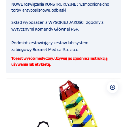
NOWE rozwiązania KONSTRUKCYJNE :
wzmocnione dno
torby, antypoślizgowe, odblaski
Ratownictwo taktyczne
Skład wyposażenia WYSOKIEJ JAKOŚCI zgodny z
wytycznymi Komendy Głównej PSP.
Policja
Podmiot zestawiający zestaw lub system
WOPR
zabiegowy:Boxmet Medical Sp. z o.o.
To jest wyrób medyczny. Używaj go zgodnie z instrukcją
używania lub etykietą.
Szkoła i sport
Hotelarstwo
Sprzęt szkoleniowy
Drobny sprzęt medyczny