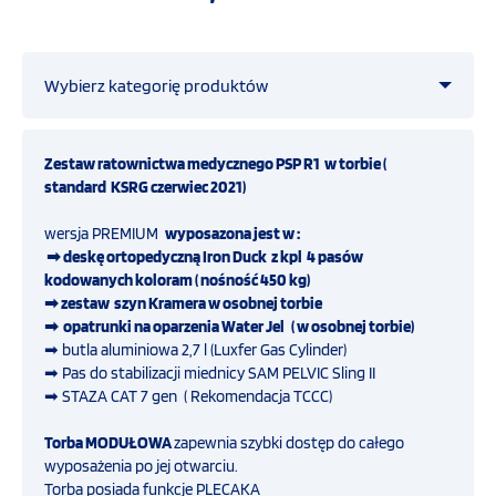
OFERTA
Wybierz kategorię produktów
SZKOLENIA
Straż pożarna
Zestaw ratownictwa medycznego PSP R1 w torbie (
PROGRAMY UNIJNE
standard KSRG czerwiec 2021)
Ratownictwo medyczne
wersja PREMIUM
wyposazona jest w :
FILMY
➡
deskę ortopedyczną Iron Duck
z kpl 4 pasów
kodowanych koloram
( nośność 450 kg)
Przemysł
➡ zestaw
szyn Kramera w osobnej torbie
➡
opatrunki na oparzenia Water Jel ( w osobnej torbie)
KONTAKT
➡ butla aluminiowa 2,7 l (Luxfer Gas Cylinder)
COVID-19
➡ Pas do stabilizacji miednicy SAM PELVIC Sling II
SKLEP
➡ STAZA CAT 7 gen ( Rekomendacja TCCC)
INTERNETOWY
Obrona cywilna i ochrona ludności
Torba MODUŁOWA
zapewnia szybki dostęp do całego
wyposażenia po jej otwarciu.
Defibrylatory
Torba posiada funkcje PLECAKA