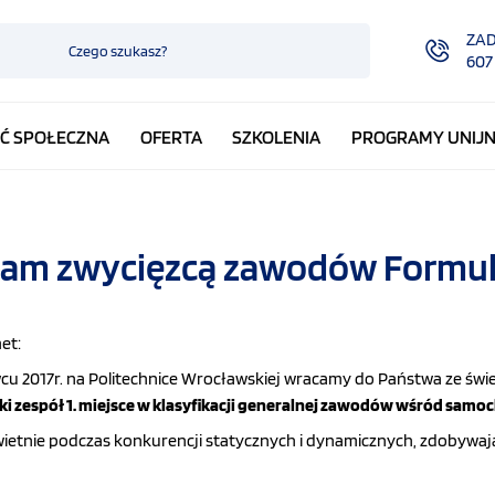
ZA
607
Ć SPOŁECZNA
OFERTA
SZKOLENIA
PROGRAMY UNIJ
am zwycięzcą zawodów Formula
et:
wcu 2017r. na Politechnice Wrocławskiej wracamy do Państwa ze świ
ki zespół 1. miejsce w klasyfikacji generalnej zawodów wśród samo
ietnie podczas konkurencji statycznych i dynamicznych, zdobywają