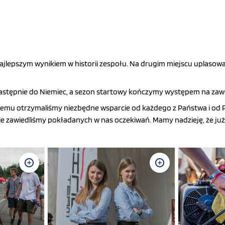
ajlepszym wynikiem w historii zespołu. Na drugim miejscu uplasował
 następnie do Niemiec, a sezon startowy kończymy występem na za
temu otrzymaliśmy niezbędne wsparcie od każdego z Państwa i od 
że nie zawiedliśmy pokładanych w nas oczekiwań. Mamy nadzieję, że