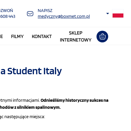
DZWOŃ
NAPISZ
 608 443
medyczny@boxmet.com.pl
SKLEP
NE
FILMY
KONTAKT
INTERNETOWY
 Student Italy
etnymi informacjami.
Odnieśliśmy historyczny sukces na
chodów z silnikiem spalinowym.
c następujące miejsca: