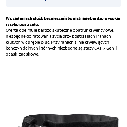
OFERTA
Straż pożarna
W działaniach służb bezpieczeńśtwa istnieje bardzo wysokie
ryzyko postrzału.
SZKOLENIA
Oferta obejmuje bardzo skuteczne opatrunki wentylowe,
Ratownictwo medyczne
niezbędne do ratowania życia przy postrzałach i ranach
kłutych w obrębie płuc. Przy ranach silnie krwawiących
PROGRAMY UNIJNE
kończyn dolnych i górnych niezbędne są stazy CAT 7 Gen i
Przemysł
opaski zaciskowe.
FILMY
COVID-19
.
KONTAKT
Obrona cywilna i ochrona ludności
SKLEP
Defibrylatory
INTERNETOWY
Ratownictwo taktyczne