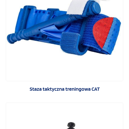
Zestawy ratownictwa taktycznego
Ewakuacje i unieruchomienia
Policja
WOPR
Szkoła i sport
Hotelarstwo
Staza taktyczna treningowa CAT
Sprzęt szkoleniowy
Drobny sprzęt medyczny