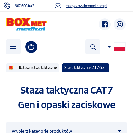
607 608 443
medyczny@boxmet.com.pl
szukaj
Ratownictwo taktyczne
Staza taktyczna CAT 7 Gen i opaski zaciskowe
O NAS
Staza taktyczna CAT 7
Gen i opaski zaciskowe
AKTUALNOŚCI
DZIAŁALNOŚĆ SPOŁECZNA
Wybierz kategorię produktów