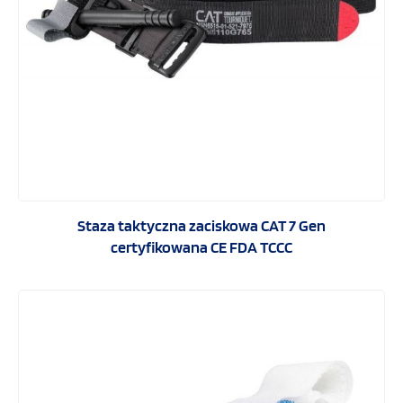
Opatrunki hemostatyczne
Stazy taktyczne i opaski zaciskowe
Opatrunki taktyczne
Opatrunki wentylowe
Staza taktyczna zaciskowa CAT 7 Gen
Opatrunki okluzyjne
certyfikowana CE FDA TCCC
Sprzęt ratownictwa taktycznego
Sygnalizacje i sprzęt taktyczny