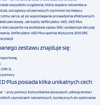
rzede wszystkim urządzenie, które wspiera ratownika w
wniczej, począwszy od pierwszych czynności na miejscu
zę rytmu serca, aż po wspomaganie prowadzenia efektywnych
latki piersiowej. Jak każdy defibrylator AED, AED Plus
e stan pacjenta na podstawie zapisu EKG i podejmuje decyzję
wania. Defibrylator AED Plus spełnia Wytyczne 2010 ERC
cytacji).
anego zestawu znajduje się:
ansportową,
,
h CPR-D,
ej pomocy
ED Plus posiada kilka unikalnych cech:
cia” – przy pomocy komunikatów głosowych, piktogramów i
stkich czynościach ratowniczych, koniecznych do wykonania
.