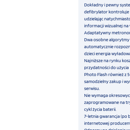
Dokładny i pewny system
defibrylator kontroluj
udzielając natychmiast
informacji wizualnej na
Adaptatywny metronom
Dwa osobne algorytmy a
automatycznie rozpozna
dzieci energia wyładow
Najniższe na rynku kosz
przydatności do użycia 
Photo Flash również z 5
samodzielny zakup i wym
serwisu.
Nie wymaga okresowych
zaprogramowane na try
cykl życia baterii.
7-letnia gwarancja (po
internetowej producent