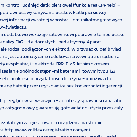
 kontroli uciśnięć klatki piersiowej (funkcja realCPRhelp) –
e poprawność wykonywania ucisków klatki piersiowej
owej informacji zwrotnej w postaci komunikatów głosowych i
 wyświetlaczu.
 dodatkowo wskazuje ratownikowi poprawne tempo ucisku
nalizy EKG – dla dorosłych i pediatryczny. Aparat
je rodzaj podłączonych elektrod. W przypadku defibrylacji
ania jest automatycznie redukowana wewnątrz urządzenia.
ty eksploatacji – elektroda CPR-D z 5-letnim okresem
i zasilanie ogólnodostępnymi bateriami litowymi typu 123
-letnim okresem przydatności do użycia – umożliwia to
ianę baterii przez użytkownika bez konieczności ingerencji
 przeglądów serwisowych – autotesty sprawności aparatu
b cotygodniowy gwarantują gotowość do użycia przez cały
 bezpłatnym zarejestrowaniu urządzenia na stronie
a http://www.zolldeviceregistration.com/en).