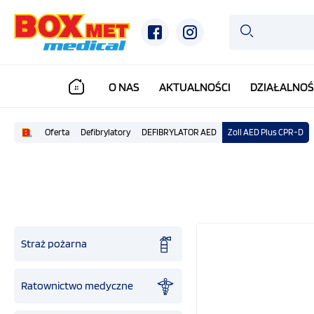
O NAS
AKTUALNOŚCI
DZIAŁALNOŚ
Oferta
Defibrylatory
DEFIBRYLATOR AED
Zoll AED Plus CPR-D
Straż pożarna
Ratownictwo medyczne