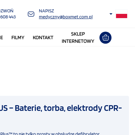
DZWOŃ
NAPISZ
 608 443
medyczny@boxmet.com.pl
SKLEP
NE
FILMY
KONTAKT
INTERNETOWY
S – Baterie, torba, elektrody CPR-
Plus™ to nie tylko prosty w obsłudze defibrylator