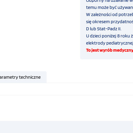
Odporny na działanie wo
temu może być używan
W zależności od potrze
się okresem przydatnośc
D
lub
Stat-Padz II
.
U dzieci poniżej 8 roku 
elektrody pediatrycznej
To jest wyrób medyczny.
arametry techniczne