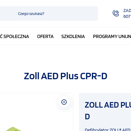
ZA
607
Ć SPOŁECZNA
OFERTA
SZKOLENIA
PROGRAMY UNIJ
Zoll AED Plus CPR-D
ZOLL AED PLU
D
Defibrylator ZOLL® AED 