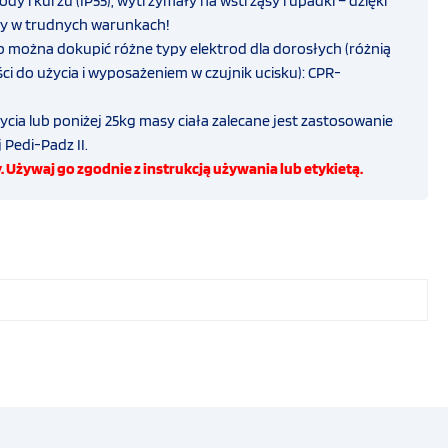
dy i kurzu (IP55), wytrzymały na wstrząsy i upadki – dzięki
y w trudnych warunkach!
b można dokupić różne typy elektrod dla dorosłych (różnią
i do użycia i wyposażeniem w czujnik ucisku):
CPR-
życia lub poniżej 25kg masy ciała zalecane jest zastosowanie
 Pedi-Padz II.
 Używaj go zgodnie z instrukcją używania lub etykietą.