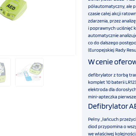
półautomatyczny, ale p
czasie całej akcji rato
zdarzenia, przez anali
i poprawnych uciśnięć k
automatycznie analizuj
co do dalszego postępo
(Europejskiej Rady Resus
W cenie oferow
defibrylator z torbą tr
komplet 10 baterii LR123
elektroda dla dorosłyc
mini-apteczka pierwsz
Defibrylator A
Pełny „łańcuch przeży
diod przypomina o wszy
we właściwej kolejności