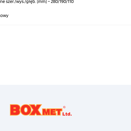
e szer./wys./głęb. [mm] – 280/190/110
zowy