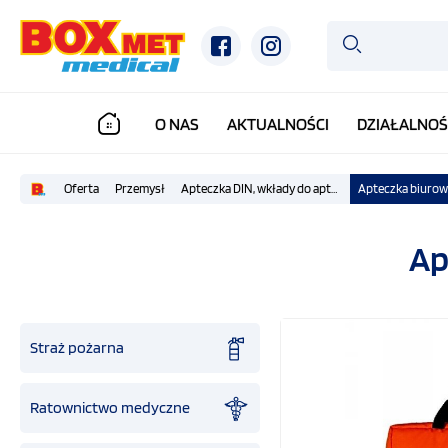
O NAS
AKTUALNOŚCI
DZIAŁALNOŚ
Oferta
Przemysł
Apteczka DIN, wkłady do apteczek DIN 13164 13157 Plus dla firm
Ap
Straż pożarna
Ratownictwo medyczne