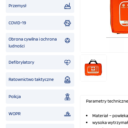
Przemysł
COVID-19
Obrona cywilna i ochrona
ludności
Defibrylatory
Ratownictwo taktyczne
Policja
Parametry techniczn
WOPR
Materiał – powlek
wysoka wytrzymał