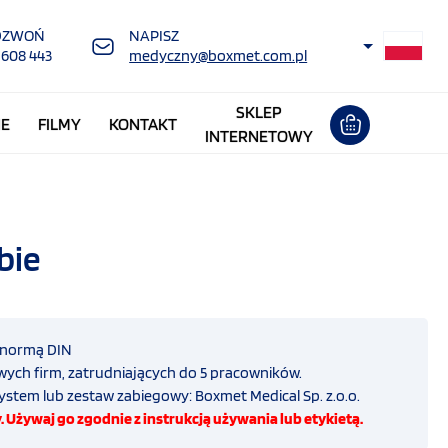
DZWOŃ
NAPISZ
 608 443
medyczny@boxmet.com.pl
SKLEP
NE
FILMY
KONTAKT
INTERNETOWY
bie
 normą DIN
wych firm, zatrudniających do 5 pracowników.
ystem lub zestaw zabiegowy: Boxmet Medical Sp. z.o.o.
 Używaj go zgodnie z instrukcją używania lub etykietą.