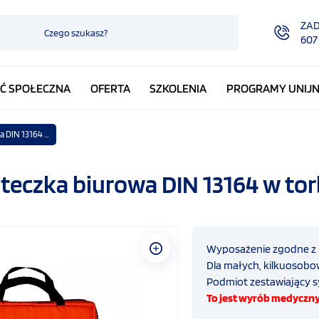
ZA
607
Ć SPOŁECZNA
OFERTA
SZKOLENIA
PROGRAMY UNIJ
Apteczka biurowa DIN 13164 w torbie
teczka biurowa DIN 13164 w tor
Wyposażenie zgodne z
Dla małych, kilkuosobo
Podmiot zestawiający s
To jest wyrób medyczny.