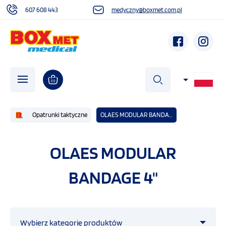
607 608 443
medyczny@boxmet.com.pl
szukaj
Opatrunki taktyczne
OLAES MODULAR BANDAGE 4"
O NAS
OLAES MODULAR
BANDAGE 4"
AKTUALNOŚCI
DZIAŁALNOŚĆ SPOŁECZNA
Wybierz kategorię produktów