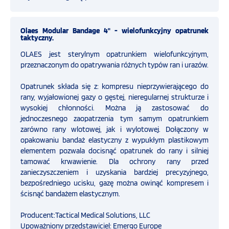
OFERTA
Straż pożarna
Olaes Modular Bandage 4" - wielofunkcyjny opatrunek
taktyczny.
SZKOLENIA
OLAES jest sterylnym opatrunkiem wielofunkcyjnym,
Ratownictwo medyczne
przeznaczonym do opatrywania różnych typów ran i urazów.
PROGRAMY UNIJNE
Opatrunek składa się z: kompresu nieprzywierającego do
Przemysł
rany, wyjałowionej gazy o gęstej, nieregularnej strukturze i
wysokiej chłonności. Można ją zastosować do
FILMY
jednoczesnego zaopatrzenia tym samym opatrunkiem
COVID-19
zarówno rany wlotowej, jak i wylotowej. Dołączony w
opakowaniu bandaż elastyczny z wypukłym plastikowym
elementem pozwala docisnąć opatrunek do rany i silniej
KONTAKT
Obrona cywilna i ochrona ludności
tamować krwawienie. Dla ochrony rany przed
zanieczyszczeniem i uzyskania bardziej precyzyjnego,
SKLEP
Defibrylatory
bezpośredniego ucisku, gazę można owinąć kompresem i
INTERNETOWY
ścisnąć bandażem elastycznym.
Ratownictwo taktyczne
Producent:Tactical Medical Solutions, LLC
Upoważniony przedstawiciel: Emergo Europe