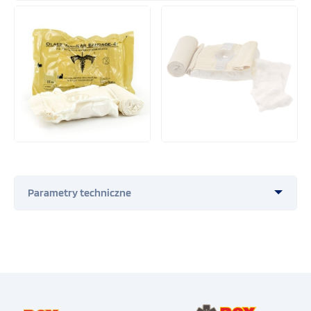
Zestawy ratownictwa taktycznego
Ewakuacje i unieruchomienia
Policja
WOPR
Szkoła i sport
Hotelarstwo
Rozmiar opatrunku
10 x 15 cm
Sprzęt szkoleniowy
Rozmiar bandaża
10 x 120 cm
Drobny sprzęt medyczny