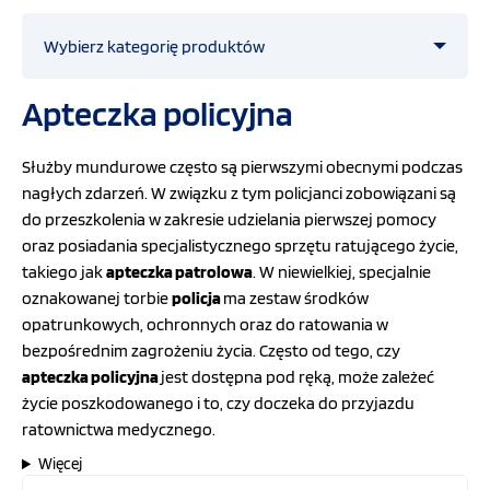
OFERTA
Wybierz kategorię produktów
Apteczka policyjna
SZKOLENIA
Straż pożarna
Służby mundurowe często są pierwszymi obecnymi podczas
Ratownictwo medyczne
PROGRAMY UNIJNE
nagłych zdarzeń. W związku z tym policjanci zobowiązani są
do przeszkolenia w zakresie udzielania pierwszej pomocy
oraz posiadania specjalistycznego sprzętu ratującego życie,
Przemysł
FILMY
takiego jak
apteczka patrolowa
. W niewielkiej, specjalnie
oznakowanej torbie
policja
ma zestaw środków
COVID-19
opatrunkowych, ochronnych oraz do ratowania w
KONTAKT
bezpośrednim zagrożeniu życia. Często od tego, czy
apteczka policy
jna
jest dostępna pod ręką, może zależeć
Obrona cywilna i ochrona ludności
SKLEP
życie poszkodowanego i to, czy doczeka do przyjazdu
INTERNETOWY
ratownictwa medycznego.
Defibrylatory
Więcej