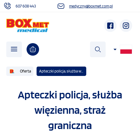
607 608 443
medyczny@boxmet.com.pl
szukaj
Oferta
Apteczki policja, służba więzienna, straż graniczna
O NAS
Apteczki policja, służba
więzienna, straż
AKTUALNOŚCI
graniczna
DZIAŁALNOŚĆ SPOŁECZNA