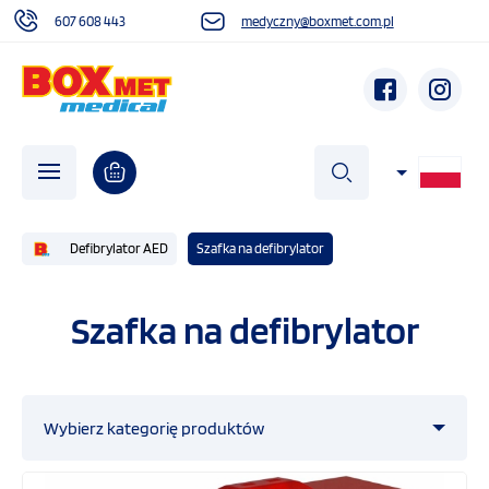
607 608 443
medyczny@boxmet.com.pl
szukaj
Defibrylator AED
Szafka na defibrylator
O NAS
Szafka na defibrylator
AKTUALNOŚCI
Wybierz kategorię produktów
DZIAŁALNOŚĆ SPOŁECZNA