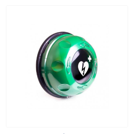
WOPR
Szkoła i sport
Hotelarstwo
Sprzęt szkoleniowy
Drobny sprzęt medyczny